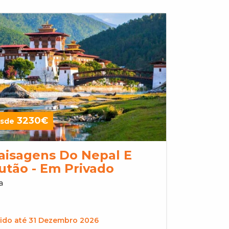
3230€
sde
aisagens Do Nepal E
utão - Em Privado
a
lido até 31 Dezembro 2026