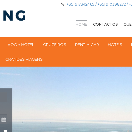
+351 917342469 / +351 910398272 / 
HOME
CONTACTOS
QUE
VOO + HOTEL
CRUZEIROS
RENT-A-CAR
HOTÉIS
GRANDES VIAGENS