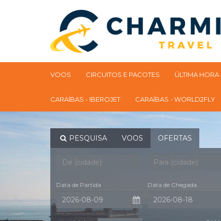
VOOS
CIRCUITOS E PACOTES
ÚLTIMA HORA
CARAÍBAS - IBEROJET
CARAÍBAS - WORLD2FLY
PESQUISA
VOOS
OFERTAS
Data de Partida
Data de Chegada