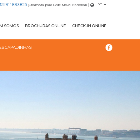
+351 914893825
|
PT
(Chamada para Rede Móvel Nacional)
M SOMOS
BROCHURAS ONLINE
CHECK-IN ONLINE
ESCAPADINHAS