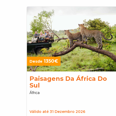
1350€
Desde
Paisagens Da África Do
Sul
África
Válido até 31 Dezembro 2026