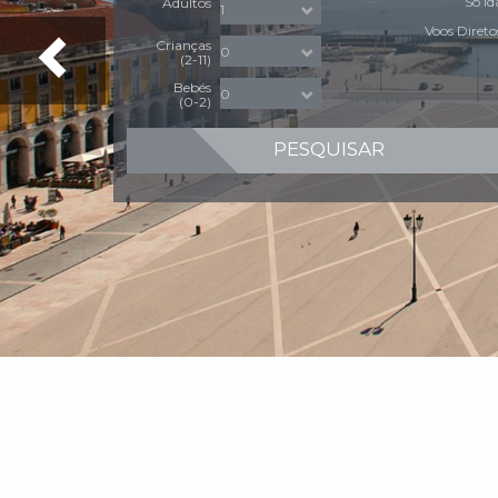
Só Id
Adultos
Voos Direto
Crianças
(2-11)
Bebés
(0-2)
PESQUISAR