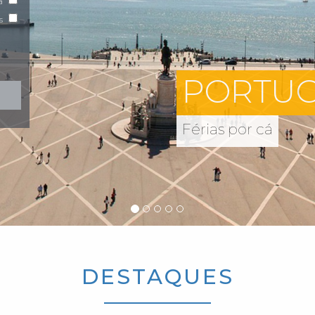
a
s
PORTUGAL
Férias por cá
DESTAQUES