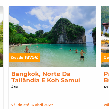
1875€
Desde
De
Bangkok, Norte Da
P
Tailândia E Koh Samui
B
Ásia
Asi
Válido até 16 Abril 2027
Vá