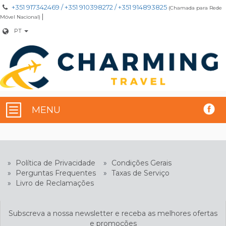
+351 917342469 / +351 910398272 / +351 914893825
(Chamada para Rede
|
Móvel Nacional)
PT
MENU
»
Política de Privacidade
»
Condições Gerais
»
Perguntas Frequentes
»
Taxas de Serviço
»
Livro de Reclamações
Subscreva a nossa newsletter e receba as melhores ofertas
e promoções