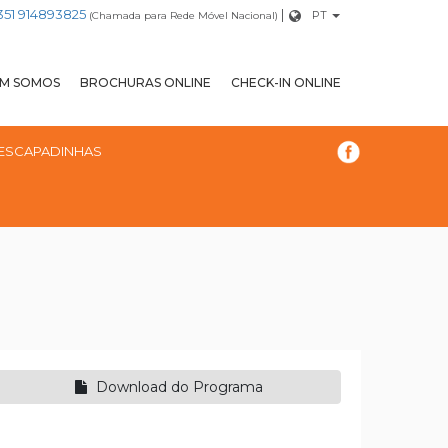
+351 914893825
|
PT
(Chamada para Rede Móvel Nacional)
M SOMOS
BROCHURAS ONLINE
CHECK-IN ONLINE
ESCAPADINHAS
Download do Programa