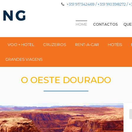
+351 917342469 / +351 910398272 / 
HOME
CONTACTOS
QUE
VOO + HOTEL
CRUZEIROS
RENT-A-CAR
HOTÉIS
GRANDES VIAGENS
O OESTE DOURADO