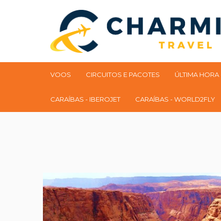
VOOS
CIRCUITOS E PACOTES
ÚLTIMA HORA
CARAÍBAS - IBEROJET
CARAÍBAS - WORLD2FLY