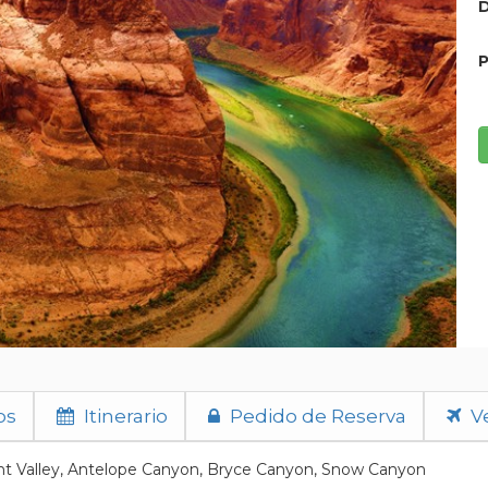
D
P
os
Itinerario
Pedido de Reserva
Ve
t Valley, Antelope Canyon, Bryce Canyon, Snow Canyon